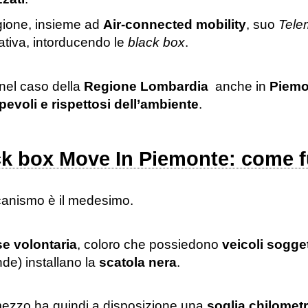
ione, insieme ad
Air-connected mobility
, suo
Tele
ziativa, intorducendo le
black box
.
el caso della
Regione Lombardia
anche in
Piemo
evoli e rispettosi dell’ambiente
.
ck box Move In Piemonte: come 
canismo è il medesimo.
e volontaria
, coloro che possiedono
veicoli soggett
nde) installano la
scatola nera
.
ezzo ha quindi a disposizione una
soglia
chilometr