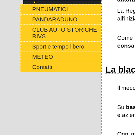
PNEUMATICI
La Reg
all’ini
PANDARADUNO
CLUB AUTO STORICHE
RIVS
Come n
consap
Sport e tempo libero
METEO
Contatti
La bla
Il mec
Su
bas
e azie
Ogni m