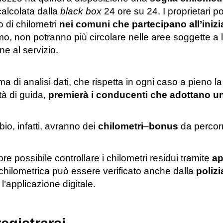
calcolata dalla
black box
24 ore su 24. I proprietari 
 di chilometri
nei comuni che partecipano all’inizi
, non potranno più circolare nelle aree soggette a li
e al servizio.
ema di analisi dati, che rispetta in ogni caso a pieno l
tà di guida,
premierà i conducenti che adottano uno
io, infatti, avranno dei
chilometri
–
bonus
da percorr
e possibile controllare i chilometri residui tramite
a
 chilometrica può essere verificato anche dalla
poliz
 l’applicazione digitale.