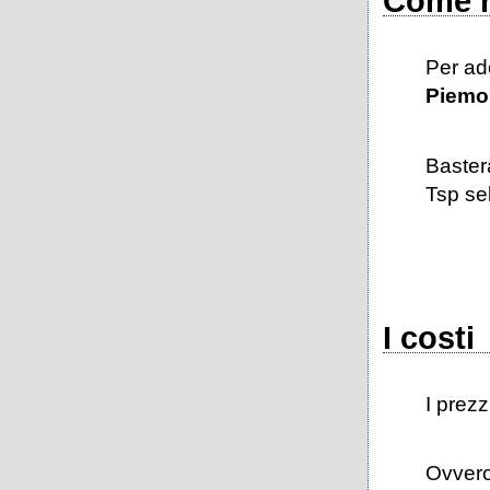
Come r
Per ade
Piemo
Baster
Tsp sel
I costi
I prezz
Ovver