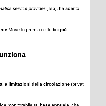
matics service provider
(Tsp), ha aderito
nte
Move In premia i cittadini
più
funziona
i a limitazioni della circolazione
(privati
ica
monitorabile su
base annuale
, che