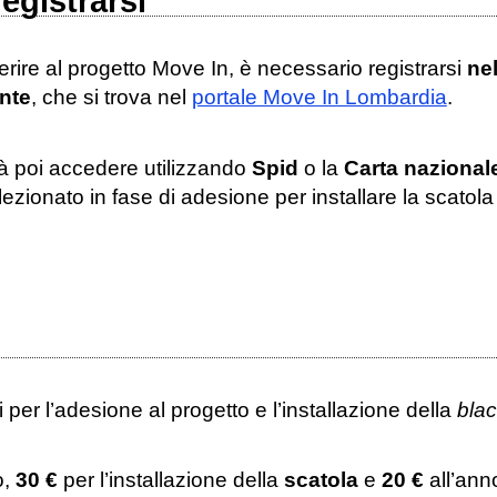
egistrarsi
rire al progetto Move In, è necessario registrarsi
nel
nte
, che si trova nel
portale Move In Lombardia
.
à poi accedere utilizzando
Spid
o la
Carta nazionale
ezionato in fase di adesione per installare la scatola
i per l’adesione al progetto e l’installazione della
bla
o,
30 €
per l’installazione della
scatola
e
20 €
all’ann