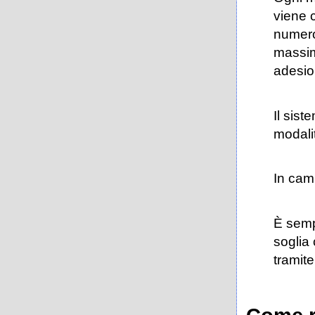
viene 
numero
massimo
adesion
Il sist
modali
In camb
È sempr
soglia
tramite