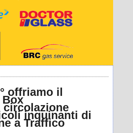
° offriamo il
k Box
 circolazione
oli inquinanti di
ne a Traffico