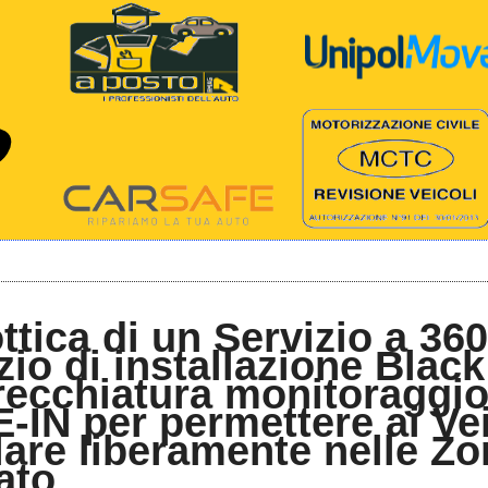
ottica di un Servizio a 360
zio di installazione Blac
ecchiatura monitoraggio
IN per permettere ai Veic
lare liberamente nelle Zo
ato