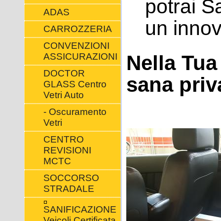
potrai S
ADAS
un innov
CARROZZERIA
CONVENZIONI
Nella Tua
ASSICURAZIONI
DOCTOR
sana priva
GLASS Centro
Vetri Auto
- Oscuramento
Vetri
CENTRO
REVISIONI
MCTC
SOCCORSO
STRADALE
SANIFICAZIONE
Veicoli Certificata