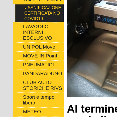
SANIFICAZIONE
CERTIFICATA NO
COVID19
LAVAGGIO
INTERNI
ESCLUSIVO
UNIPOL Move
MOVE-IN Point
PNEUMATICI
PANDARADUNO
CLUB AUTO
STORICHE RIVS
Sport e tempo
libero
Al termin
METEO