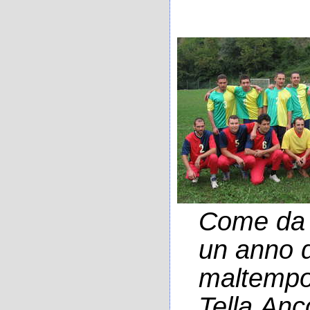
Come da t
un anno d
maltempo 
Tella.Anc