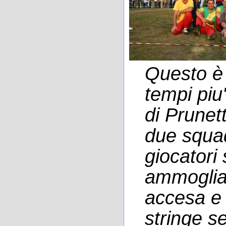
Questo è 
tempi piu
di Prunett
due squa
giocatori
ammogliat
accesa e al
stringe s