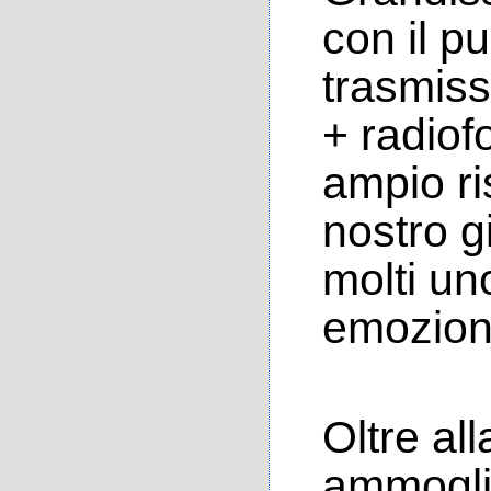
con il pu
trasmiss
+ radiof
ampio ris
nostro gi
molti un
emozion
Oltre all
ammoglia