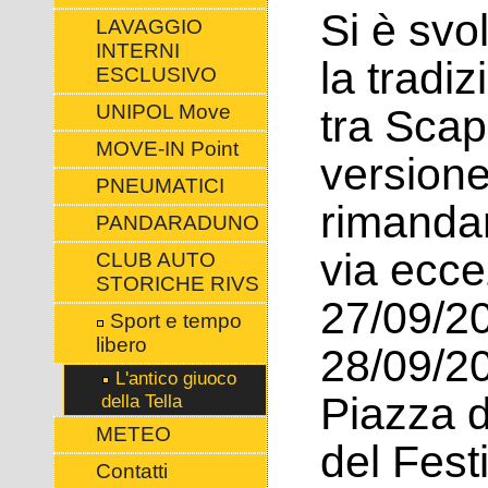
Si è sv
LAVAGGIO
INTERNI
la tradiz
ESCLUSIVO
UNIPOL Move
tra Scap
MOVE-IN Point
versione
PNEUMATICI
rimandan
PANDARADUNO
via ecce
CLUB AUTO
STORICHE RIVS
27/09/2
Sport e tempo
libero
28/09/20
L'antico giuoco
Piazza d
della Tella
METEO
del Fest
Contatti