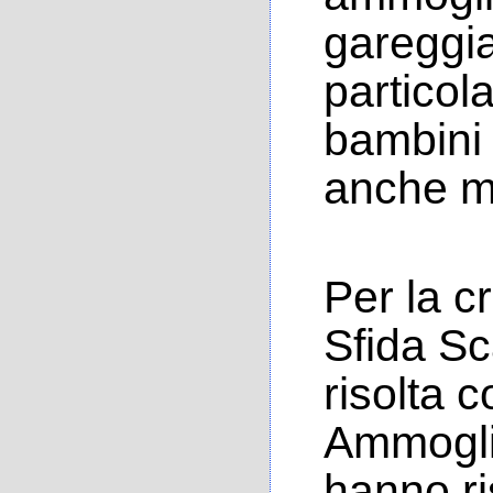
gareggia
particol
bambini 
anche m
Per la cr
Sfida Sc
risolta 
Ammoglia
hanno ri