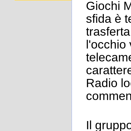
Giochi M
sfida è t
trasfert
l'occhio 
telecame
caratter
Radio lo
commenta
Il grupp