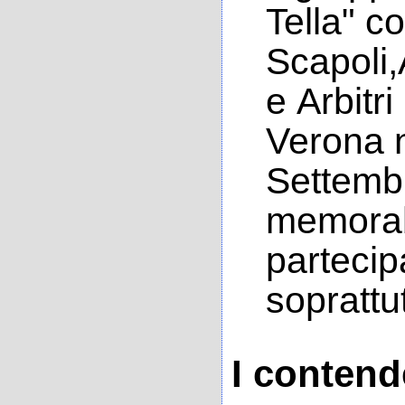
Tella" c
Scapoli,
e Arbitri
Verona 
Settemb
memorab
partecip
soprattu
I contende