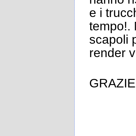
e i trucc
tempo!. 
scapoli 
render v
GRAZIE